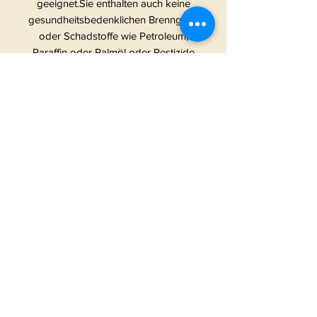
geeignet.Sie enthalten auch keine
gesundheitsbedenklichen Brenngase
oder Schadstoffe wie Petroleum,
Paraffin oder Palmöl oder Pestizide
& Herbizide. Wir verzichten
absichtlich auf viel
Verpackungsmaterial, um die
Umwelt nicht unnötig zu belasten.
Die Absicht hinter den frechen
Kerzen: Wir haben gesehen, dass es
eigentlich nur Kerzen auf dem
deutschen Markt gibt, die beschriftet
sind mit irgendwas in Richtung “Hab
dich Lieb” und “Tollster
Lieblingsmensch” etc. ABER was ist
mit all den Verrückten, Abenteurern,
Weltverdrehern und Chaoten?Dürfen
die etwa nicht in den einzigartigen
Genuss von Duftkerzen kommen
oder diese an Gleichgesinnte