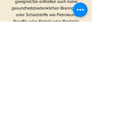
geeignet.Sie enthalten auch keine
gesundheitsbedenklichen Brenngase
oder Schadstoffe wie Petroleum,
Paraffin oder Palmöl oder Pestizide
& Herbizide. Wir verzichten
absichtlich auf viel
Verpackungsmaterial, um die
Umwelt nicht unnötig zu belasten.
Die Absicht hinter den frechen
Kerzen: Wir haben gesehen, dass es
eigentlich nur Kerzen auf dem
deutschen Markt gibt, die beschriftet
sind mit irgendwas in Richtung “Hab
dich Lieb” und “Tollster
Lieblingsmensch” etc. ABER was ist
mit all den Verrückten, Abenteurern,
Weltverdrehern und Chaoten?Dürfen
die etwa nicht in den einzigartigen
Genuss von Duftkerzen kommen
oder diese an Gleichgesinnte