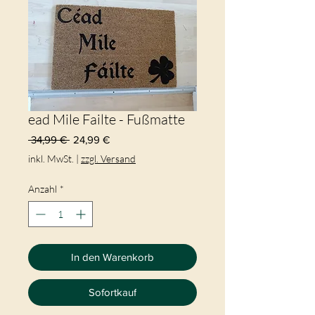
ead Mile Failte - Fußmatte
Standardpreis
Sale-
 34,99 € 
24,99 €
Preis
inkl. MwSt.
|
zzgl. Versand
Anzahl
*
In den Warenkorb
Sofortkauf