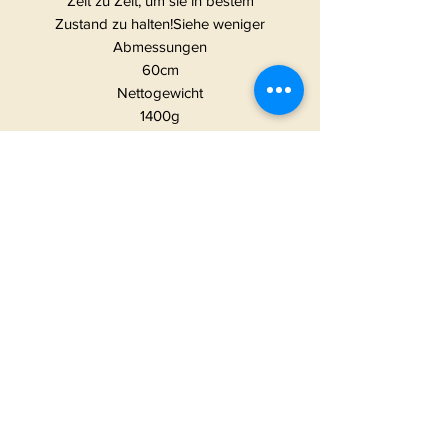
Zeit zu Zeit, um sie in bestem
Zustand zu halten!Siehe weniger
Abmessungen
60cm
Nettogewicht
1400g
Materialien
Natürliche Kokosfasern und
hochwertiger PVC-Träger
Handgefertigt
Vegan
Hergestellt in Vereinigtes
Königreich
START
|
ALLE PRODUKTE
|
I
NFO
|
KONTAKT