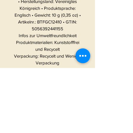
• Herstellungsland: Vereinigtes
Königreich • Produktsprache:
Englisch • Gewicht: 10 g (0,35 oz) •
Artikelnr.: BTFGC12410 • GTIN:
5056392441155
Infos zur Umweltfreundlichkeit
Produktmaterialien: Kunststofffrei
und Recycelt
Verpackung: Recycelt und Weniger
Verpackung
Herstellung: Ethische Beschaffung
START
|
ALLE PRODUKTE
|
I
NFO
|
KONTAKT
METAMORPHOSIS