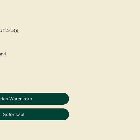
urtstag
sand
 den Warenkorb
Sofortkauf