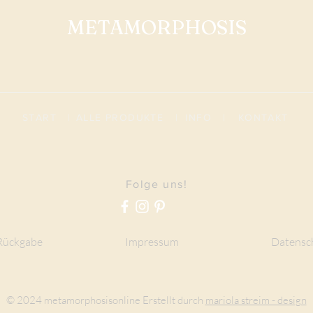
METAMORPHOSIS
START
|
ALLE PRODUKTE
|
I
NFO
|
KONTAKT
Folge uns!
Rückgabe
Impressum
Datensc
© 2024 metamorphosisonline Erstellt durch
mariola streim - design