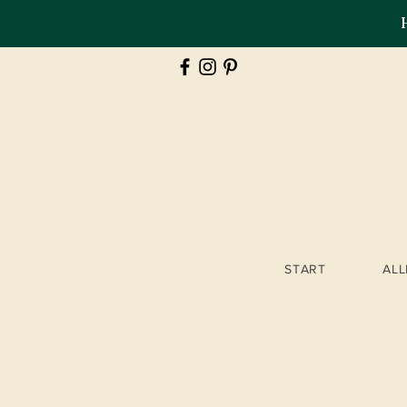
START
AL