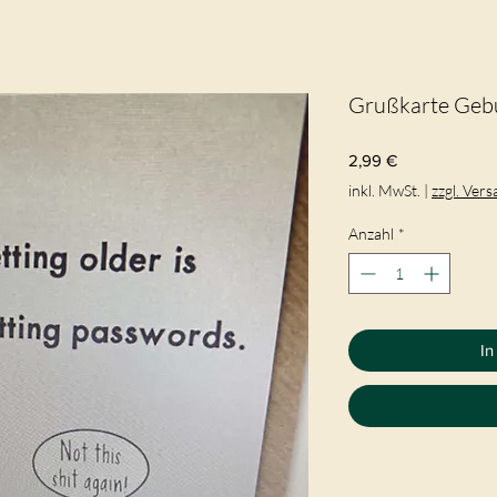
Grußkarte Geb
Preis
2,99 €
inkl. MwSt.
|
zzgl. Ver
Anzahl
*
In