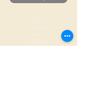
START
|
ALLE PRODUKTE
|
I
NFO
|
KONTAKT
METAMORPHOSIS
AGB
Versand & Rückgabe