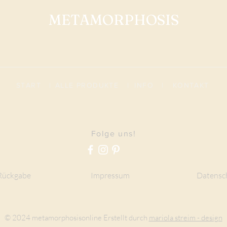
METAMORPHOSIS
START
|
ALLE PRODUKTE
|
I
NFO
|
KONTAKT
Folge uns!
Rückgabe
Impressum
Datensc
© 2024 metamorphosisonline Erstellt durch
mariola streim - design