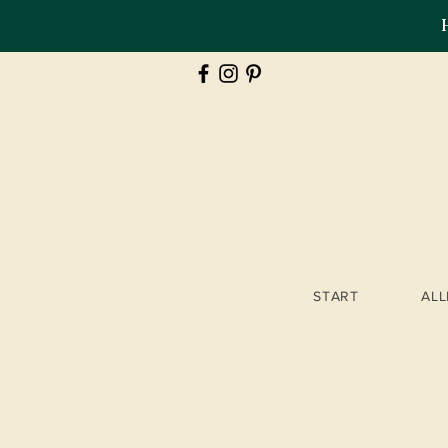
START
AL