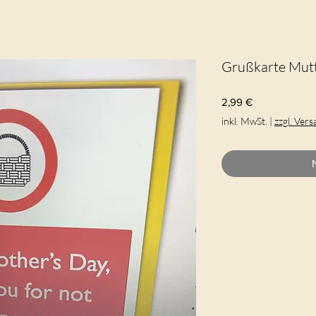
Grußkarte Mut
Preis
2,99 €
inkl. MwSt.
|
zzgl. Ver