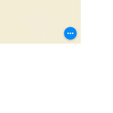
START
|
ALLE PRODUKTE
|
I
NFO
|
KONTAKT
METAMORPHOSIS
AGB
Versand & Rückgabe
Datenschutz