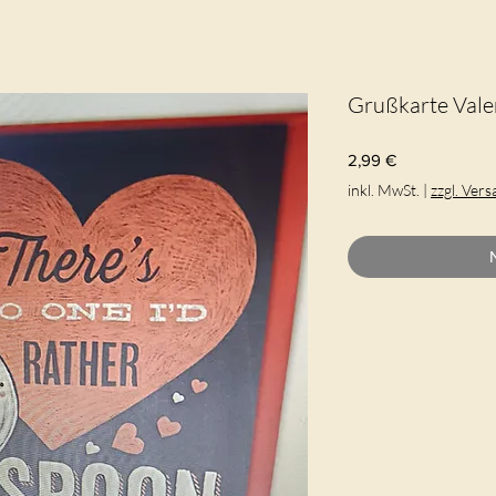
Grußkarte Vale
Preis
2,99 €
inkl. MwSt.
|
zzgl. Ver