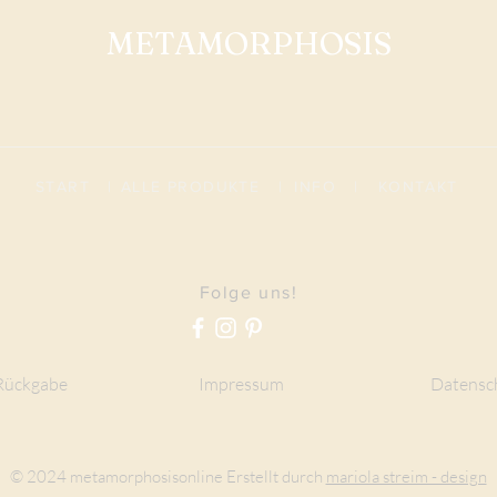
METAMORPHOSIS
START
|
ALLE PRODUKTE
|
I
NFO
|
KONTAKT
Folge uns!
Rückgabe
Impressum
Datensc
© 2024 metamorphosisonline Erstellt durch
mariola streim - design