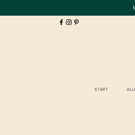
START
AL