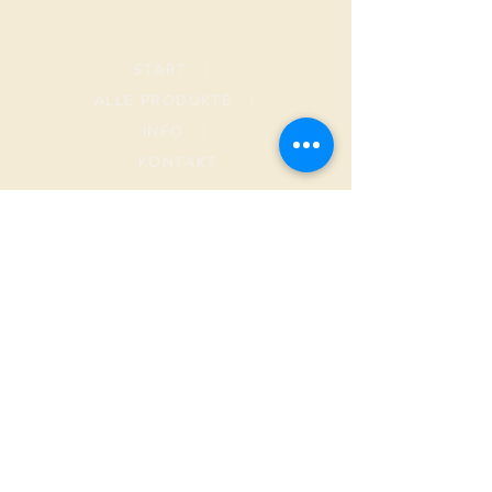
START
|
ALLE PRODUKTE
|
I
NFO
|
KONTAKT
METAMORPHOSIS
AGB
Versand & Rückgabe
Datenschutz