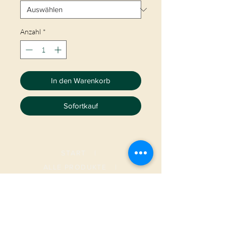
Anzahl
*
In den Warenkorb
Sofortkauf
START
|
ALLE PRODUKTE
|
I
NFO
|
KONTAKT
METAMORPHOSIS