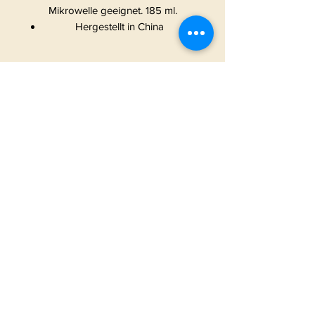
Mikrowelle geeignet. 185 ml.
Hergestellt in China
START
|
ALLE PRODUKTE
|
I
NFO
|
KONTAKT
METAMORPHOSIS