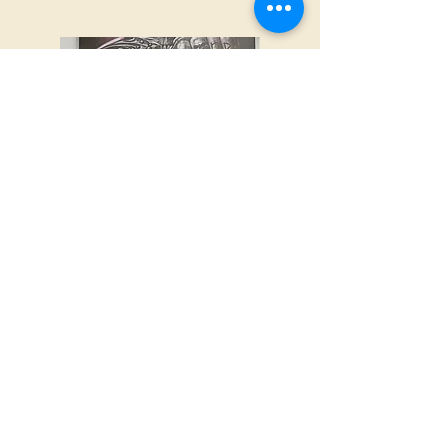
19 x 25cm großes Game Over
Leinwandschild
Diese dunkle und ausgefallene
Leinwandtafel zeigt lizenzierte Kunstwerke
von Spiral Direct. „Game Over“ stellt den
Sensenmann dar, auf dessen gespenstischen
Knöcheln „Game Over“ eingraviert ist, und
wertet jede Gothic-Dekoration auf.
19x25cm.
Abmessungen
Länge
1.2
Breite