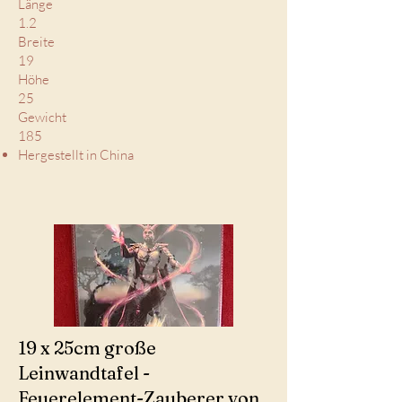
Länge
1.2
Breite
19
Höhe
25
Gewicht
185
Hergestellt in China
19 x 25cm große
Leinwandtafel -
Feuerelement-Zauberer von