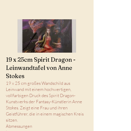
19 x 25cm Spirit Dragon -
Leinwandtafel von Anne
Stokes
19 x 25 cm großes Wandschild aus
Leinwand mit einem hochwertigen,
vollfarbigen Druck des Spirit Dragon-
Kunstwerks der Fantasy-Künstlerin Anne
Stokes. Zeigt eine Frau und ihren
Geistführer, die in einem magischen Kreis
sitzen.
Abmessungen