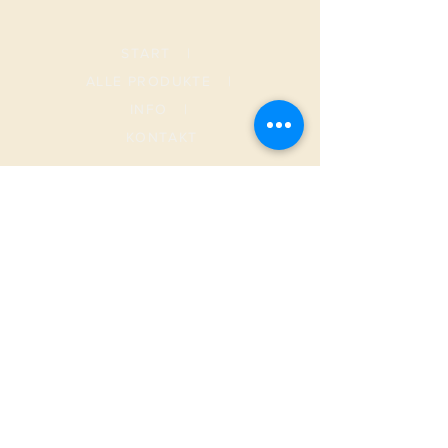
START
|
ALLE PRODUKTE
|
I
NFO
|
KONTAKT
METAMORPHOSIS
AGB
Versand & Rückgabe
Datenschutz