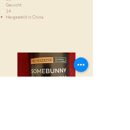
Gewicht
14
Hergestellt in China
START
|
ALLE PRODUKTE
|
I
NFO
|