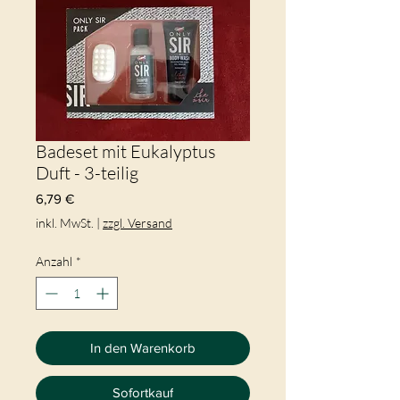
Badeset mit Eukalyptus
Duft - 3-teilig
Preis
6,79 €
inkl. MwSt.
|
zzgl. Versand
Anzahl
*
In den Warenkorb
Sofortkauf