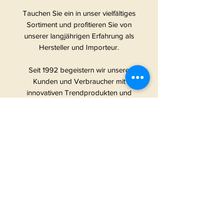
Tauchen Sie ein in unser vielfältiges
Sortiment und profitieren Sie von
unserer langjährigen Erfahrung als
Hersteller und Importeur.
Seit 1992 begeistern wir unsere
Kunden und Verbraucher mit
innovativen Trendprodukten und
überzeugen sie mit Kompetenz und
Leidenschaft.
Wir machen es unseren Kunden
leicht, eine gute Wahl zu treffen, weil
unser Sortiment so vielfältig ist.
Siehe weniger
Hergestellt in China