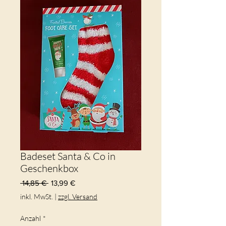
Badeset Santa & Co in
Geschenkbox
Standardpreis
Sale-
 14,85 € 
13,99 €
Preis
inkl. MwSt.
|
zzgl. Versand
Anzahl
*