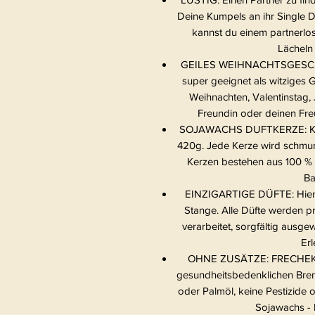
Deine Kumpels an ihr Single Da
kannst du einem partnerlo
Lächeln 
GEILES WEIHNACHTSGESCHEN
super geeignet als witziges
Weihnachten, Valentinstag, 
Freundin oder deinen Fr
SOJAWACHS DUFTKERZE: Kerz
420g. Jede Kerze wird schmunz
Kerzen bestehen aus 100 %
Ba
EINZIGARTIGE DÜFTE: Hier is
Stange. Alle Düfte werden pr
verarbeitet, sorgfältig ausgew
Erl
OHNE ZUSÄTZE: FRECHEKER
gesundheitsbedenklichen Bren
oder Palmöl, keine Pestizid
Sojawachs - 