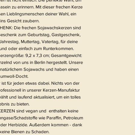
sein zu erinnern. Mit dieser frechen Kerze
sen Lieblingsmenschen deiner Wahl, ein
ins Gesicht zaubern.
K: Die frechen Sojawachskerzen sind
 Geschenk zum Geburtstag, Gastgeschenk,
Jahrestag, Muttertag, Vatertag, für deine
eund oder einfach zum Runterkommen.
engröße: 9,2 x 7,3 cm; Gesamtgewicht:
elnd von uns in Berlin hergestellt. Unsere
 natürlichem Sojawachs und haben einen
umwoll-Docht.
t für jeden etwas dabei. Nichts von der
ofessionell in unserer Kerzen-Manufaktur
ählt und laufend aktualisiert, um ein tolles
ebnis zu bieten.
ZEN sind vegan und enthalten keine
ngase/Schadstoffe wie Paraffin, Petroleum
e oder Herbizide. Außerdem kommen - dank
keine Bienen zu Schaden.