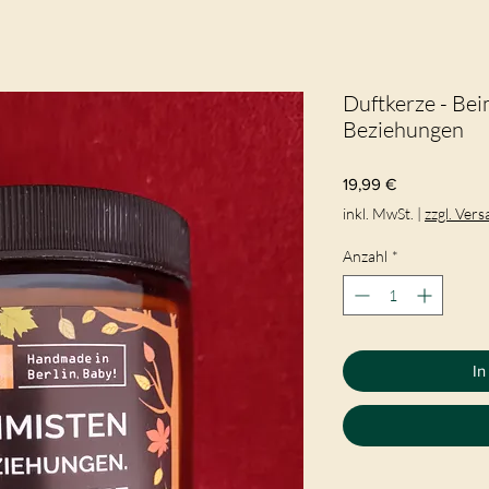
Duftkerze - Bei
Beziehungen
Preis
19,99 €
inkl. MwSt.
|
zzgl. Ver
Anzahl
*
In