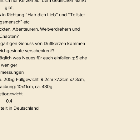
ntlich nur Kerzen auf dem deutschen Markt
gibt,
s in Richtung “Hab dich Lieb” und “Tollster
ngsmensch” etc.
ückten, Abenteurern, Weltverdrehern und
Chaoten?
nzigartigen Genuss von Duftkerzen kommen
eichgesinnte verschenken?!
äglich was Neues für euch einfallen :pSiehe
weniger
messungen
a. 205g Füllgewicht: 9.2cm x7.3cm x7.3cm,
packung: 10x11cm, ca. 430g
ettogewicht
0.4
ellt in Deutschland