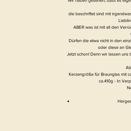
Wir haben gesehen, dass es eige
die beschriftet sind mit irgendwa
Liebli
ABER was ist mit all den Verr
Dürfen die etwa nicht in den ei
oder diese an Gl
Jetzt schon! Denn wir lassen uns t
Ab
Kerzengröße für Braunglas mit c
ca.410g - In Ver
N
Hergest