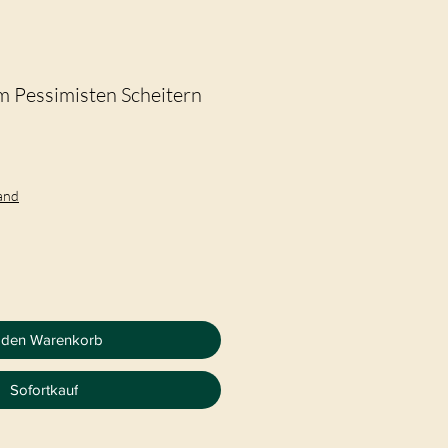
m Pessimisten Scheitern
sand
 den Warenkorb
Sofortkauf