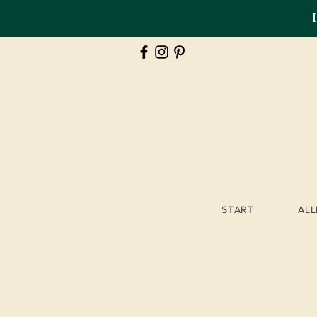
START
AL