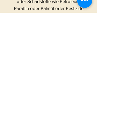
oder Schadstoffe wie Petroleum,
Paraffin oder Palmöl oder Pestizide
& Herbizide. Wir verzichten
absichtlich auf viel
Verpackungsmaterial, um die
Umwelt nicht unnötig zu belasten.
Die Absicht hinter den frechen
Kerzen: Wir haben gesehen, dass es
eigentlich nur Kerzen auf dem
deutschen Markt gibt, die beschriftet
sind mit irgendwas in Richtung “Hab
dich Lieb” und “Tollster
Lieblingsmensch” etc. ABER was ist
mit all den Verrückten, Abenteurern,
Weltverdrehern und Chaoten?Dürfen
die etwa nicht in den einzigartigen
Genuss von Duftkerzen kommen
oder diese an Gleichgesinnte
verschenken?! Jetzt schon! Denn wir
lassen uns täglich was Neues für