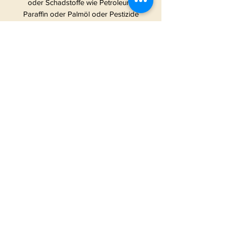
oder Schadstoffe wie Petroleum,
Paraffin oder Palmöl oder Pestizide
& Herbizide. Wir verzichten
absichtlich auf viel
Verpackungsmaterial, um die
Umwelt nicht unnötig zu belasten.
Die Absicht hinter den frechen
Kerzen: Wir haben gesehen, dass es
eigentlich nur Kerzen auf dem
deutschen Markt gibt, die beschriftet
sind mit irgendwas in Richtung “Hab
dich Lieb” und “Tollster
Lieblingsmensch” etc. ABER was ist
mit all den Verrückten, Abenteurern,
Weltverdrehern und Chaoten?Dürfen
die etwa nicht in den einzigartigen
Genuss von Duftkerzen kommen
oder diese an Gleichgesinnte
verschenken?! Jetzt schon! Denn wir
lassen uns täglich was Neues für