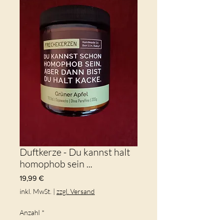
Duftkerze - Du kannst halt
homophob sein ...
Preis
19,99 €
inkl. MwSt.
|
zzgl. Versand
Anzahl
*