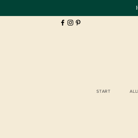
START
AL