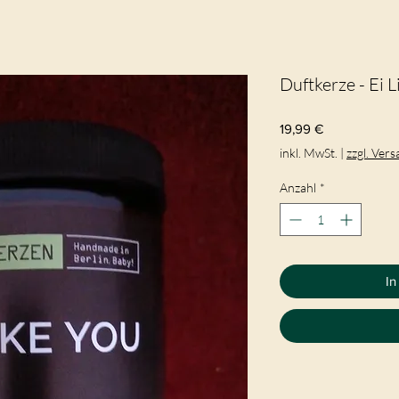
Duftkerze - Ei L
Preis
19,99 €
inkl. MwSt.
|
zzgl. Ver
Anzahl
*
In