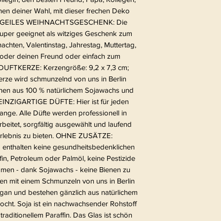
en deiner Wahl, mit dieser frechen Deko
cht. GEILES WEIHNACHTSGESCHENK: Die
uper geeignet als witziges Geschenk zum
chten, Valentinstag, Jahrestag, Muttertag,
n oder deinen Freund oder einfach zum
FTKERZE: Kerzengröße: 9,2 x 7,3 cm;
rze wird schmunzelnd von uns in Berlin
ehen aus 100 % natürlichem Sojawachs und
EINZIGARTIGE DÜFTE: Hier ist für jeden
ange. Alle Düfte werden professionell in
beitet, sorgfältig ausgewählt und laufend
s Erlebnis zu bieten. OHNE ZUSÄTZE:
nthalten keine gesundheitsbedenklichen
in, Petroleum oder Palmöl, keine Pestizide
men - dank Sojawachs - keine Bienen zu
mit einem Schmunzeln von uns in Berlin
egan und bestehen gänzlich aus natürlichem
ht. Soja ist ein nachwachsender Rohstoff
 traditionellem Paraffin. Das Glas ist schön