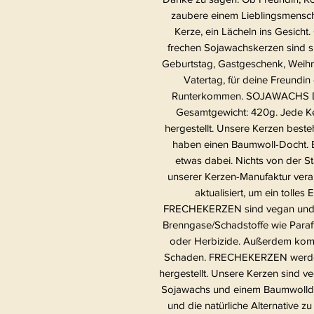
zaubere einem Lieblingsmensch
Kerze, ein Lächeln ins Gesi
frechen Sojawachskerzen sind s
Geburtstag, Gastgeschenk, Weihna
Vatertag, für deine Freundi
Runterkommen. SOJAWACHS DU
Gesamtgewicht: 420g. Jede Ke
hergestellt. Unsere Kerzen best
haben einen Baumwoll-Docht. 
etwas dabei. Nichts von der St
unserer Kerzen-Manufaktur verar
aktualisiert, um ein tolle
FRECHEKERZEN sind vegan und e
Brenngase/Schadstoffe wie Paraff
oder Herbizide. Außerdem kom
Schaden. FRECHEKERZEN werden 
hergestellt. Unsere Kerzen sind v
Sojawachs und einem Baumwolldoc
und die natürliche Alternative zu