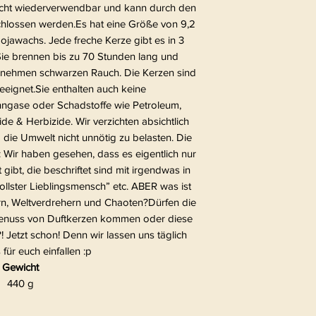
leicht wiederverwendbar und kann durch den
schlossen werden.Es hat eine Größe von 9,2
ojawachs. Jede freche Kerze gibt es in 3
Sie brennen bis zu 70 Stunden lang und
enehmen schwarzen Rauch. Die Kerzen sind
eignet.Sie enthalten auch keine
ngase oder Schadstoffe wie Petroleum,
ide & Herbizide. Wir verzichten absichtlich
 die Umwelt nicht unnötig zu belasten. Die
: Wir haben gesehen, dass es eigentlich nur
ibt, die beschriftet sind mit irgendwas in
llster Lieblingsmensch” etc. ABER was ist
ern, Weltverdrehern und Chaoten?Dürfen die
 Genuss von Duftkerzen kommen oder diese
 Jetzt schon! Denn wir lassen uns täglich
ür euch einfallen :p
Gewicht
440 g