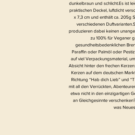
dunkelbraun und schlicht.Es ist 
praktischen Deckel, luftdicht ver
x 7,3 cm und enthält ca. 205g S
verschiedenen Duftvarianten.
produzieren dabei keinen unang
zu 100% für Veganer ge
gesundheitsbedenklichen Bren
Paraffin oder Palmöl oder Pestiz
auf viel Verpackungsmaterial, um
Absicht hinter den frechen Kerzen
Kerzen auf dem deutschen Markt g
Richtung “Hab dich Lieb” und “To
mit all den Verrückten, Abenteur
etwa nicht in den einzigartigen
an Gleichgesinnte verschenken?!
was Neues f