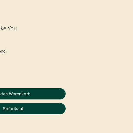
ike You
sand
 den Warenkorb
Sofortkauf