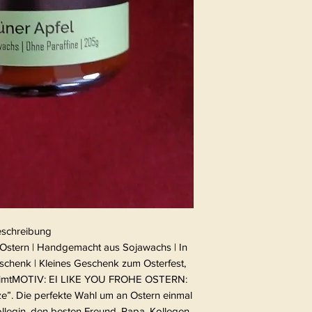
schreibung
 Ostern | Handgemacht aus Sojawachs | In
chenk | Kleines Geschenk zum Osterfest,
 -ZimtMOTIV: EI LIKE YOU FROHE OSTERN:
e”. Die perfekte Wahl um an Ostern einmal
legin, den besten Freund, Papa, Kollegen,