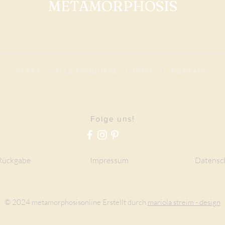
METAMORPHOSIS
START
|
ALLE PRODUKTE
|
I
NFO
|
KONTAKT
Folge uns!
Rückgabe
Impressum
Datensc
© 2024 metamorphosisonline Erstellt durch
mariola streim - design