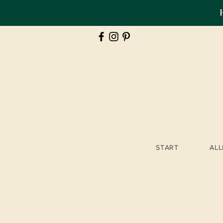
START
AL