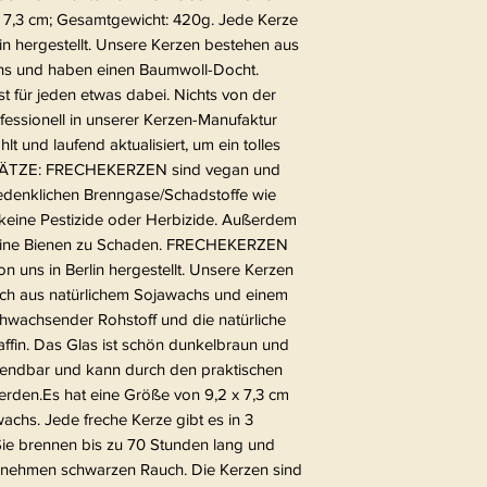
7,3 cm; Gesamtgewicht: 420g. Jede Kerze
in hergestellt. Unsere Kerzen bestehen aus
hs und haben einen Baumwoll-Docht.
 für jeden etwas dabei. Nichts von der
fessionell in unserer Kerzen-Manufaktur
lt und laufend aktualisiert, um ein tolles
USÄTZE: FRECHEKERZEN sind vegan und
edenklichen Brenngase/Schadstoffe wie
 keine Pestizide oder Herbizide. Außerdem
eine Bienen zu Schaden. FRECHEKERZEN
 uns in Berlin hergestellt. Unsere Kerzen
ich aus natürlichem Sojawachs und einem
chwachsender Rohstoff und die natürliche
raffin. Das Glas ist schön dunkelbraun und
erwendbar und kann durch den praktischen
werden.Es hat eine Größe von 9,2 x 7,3 cm
achs. Jede freche Kerze gibt es in 3
Sie brennen bis zu 70 Stunden lang und
enehmen schwarzen Rauch. Die Kerzen sind