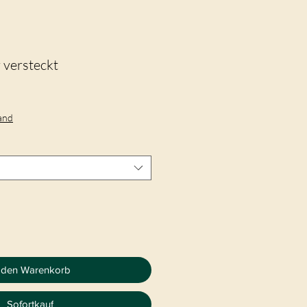
r versteckt
sand
 den Warenkorb
Sofortkauf