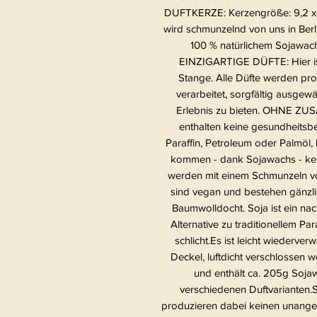
DUFTKERZE: Kerzengröße: 9,2 x 
wird schmunzelnd von uns in Berl
100 % natürlichem Sojawac
EINZIGARTIGE DÜFTE: Hier ist
Stange. Alle Düfte werden pro
verarbeitet, sorgfältig ausgewäh
Erlebnis zu bieten. OHNE Z
enthalten keine gesundheitsb
Paraffin, Petroleum oder Palmöl,
kommen - dank Sojawachs - k
werden mit einem Schmunzeln von
sind vegan und bestehen gänzl
Baumwolldocht. Soja ist ein na
Alternative zu traditionellem Pa
schlicht.Es ist leicht wiederv
Deckel, luftdicht verschlossen 
und enthält ca. 205g Sojaw
verschiedenen Duftvarianten.
produzieren dabei keinen unang