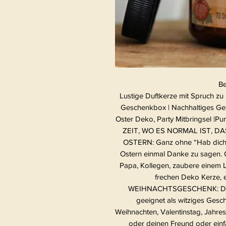
Be
Lustige Duftkerze mit Spruch zu
Geschenkbox | Nachhaltiges Ges
Oster Deko, Party Mitbringsel 
ZEIT, WO ES NORMAL IST, D
OSTERN: Ganz ohne “Hab dich 
Ostern einmal Danke zu sagen. O
Papa, Kollegen, zaubere einem L
frechen Deko Kerze, e
WEIHNACHTSGESCHENK: Die f
geeignet als witziges Ges
Weihnachten, Valentinstag, Jahrest
oder deinen Freund oder e