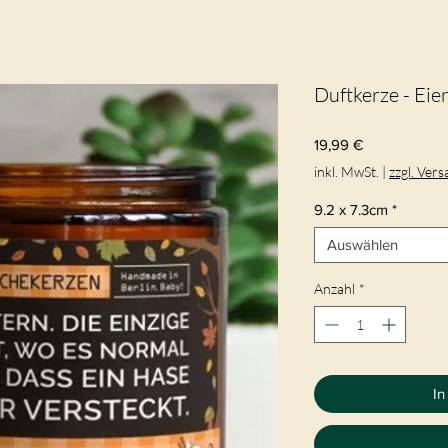
Duftkerze - Eie
Preis
19,99 €
inkl. MwSt.
|
zzgl. Ver
9.2 x 7.3cm
*
Auswählen
Anzahl
*
In