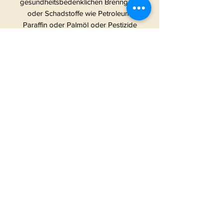
gesundheitsbedenklichen Brenngase
oder Schadstoffe wie Petroleum,
Paraffin oder Palmöl oder Pestizide
& Herbizide. Wir verzichten
absichtlich auf viel
Verpackungsmaterial, um die
Umwelt nicht unnötig zu belasten.
Die Absicht hinter den frechen
Kerzen: Wir haben gesehen, dass es
eigentlich nur Kerzen auf dem
deutschen Markt gibt, die beschriftet
sind mit irgendwas in Richtung “Hab
dich Lieb” und “Tollster
Lieblingsmensch” etc. ABER was ist
mit all den Verrückten, Abenteurern,
Weltverdrehern und Chaoten?Dürfen
die etwa nicht in den einzigartigen
Genuss von Duftkerzen kommen
oder diese an Gleichgesinnte
verschenken?! Jetzt schon! Denn wir