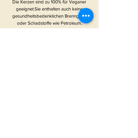
Die Kerzen sind zu 100% für Veganer
geeignet.Sie enthalten auch keine
gesundheitsbedenklichen Brenngase
oder Schadstoffe wie Petroleum,
Paraffin oder Palmöl oder Pestizide
& Herbizide. Wir verzichten
absichtlich auf viel
Verpackungsmaterial, um die
Umwelt nicht unnötig zu belasten.
Die Absicht hinter den frechen
Kerzen: Wir haben gesehen, dass es
eigentlich nur Kerzen auf dem
deutschen Markt gibt, die beschriftet
sind mit irgendwas in Richtung “Hab
dich Lieb” und “Tollster
Lieblingsmensch” etc. ABER was ist
mit all den Verrückten, Abenteurern,
Weltverdrehern und Chaoten?Dürfen
die etwa nicht in den einzigartigen
Genuss von Duftkerzen kommen