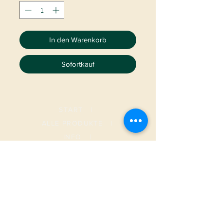
In den Warenkorb
Sofortkauf
START
|
ALLE PRODUKTE
|
I
NFO
|
KONTAKT
METAMORPHOSIS