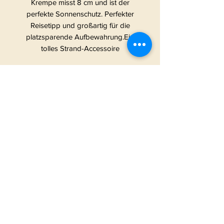
Krempe misst 8 cm und ist der
perfekte Sonnenschutz. Perfekter
Reisetipp und großartig für die
platzsparende Aufbewahrung.Ein
tolles Strand-Accessoire
START
|
ALLE PRODUKTE
|
I
NFO
|
KONTAKT
METAMORPHOSIS