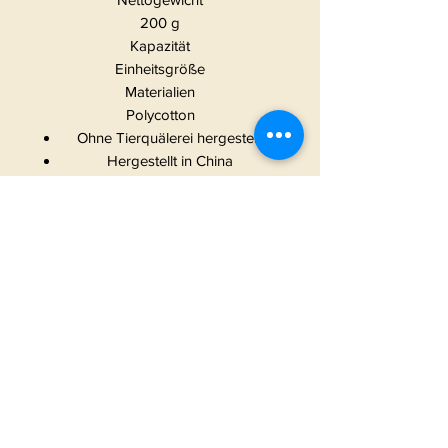
200 g
Kapazität
Einheitsgröße
Materialien
Polycotton
Ohne Tierquälerei hergestellt
Hergestellt in China
START
|
ALLE PRODUKTE
|
I
NFO
|
KONTAKT
METAMORPHOSIS