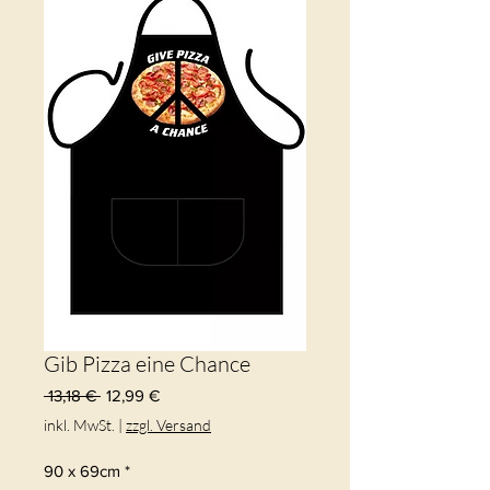
Gib Pizza eine Chance
Standardpreis
Sale-
 13,18 € 
12,99 €
Preis
inkl. MwSt.
|
zzgl. Versand
90 x 69cm
*