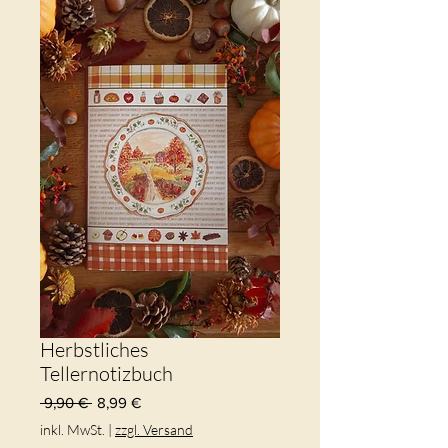
Herbstliches
Tellernotizbuch
Standardpreis
Sale-
 9,90 € 
8,99 €
Preis
inkl. MwSt.
|
zzgl. Versand