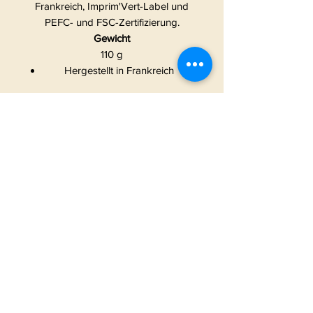
Frankreich, Imprim'Vert-Label und
PEFC- und FSC-Zertifizierung.
Gewicht
110 g
Hergestellt in Frankreich
START
|
ALLE PRODUKTE
|
I
NFO
|
KONTAKT
METAMORPHOSIS