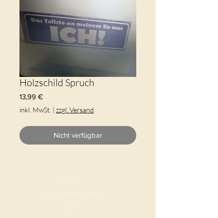
Holzschild Spruch
Preis
13,99 €
inkl. MwSt.
|
zzgl. Versand
Nicht verfügbar
START
|
ALLE PRODUKTE
|
I
NFO
|