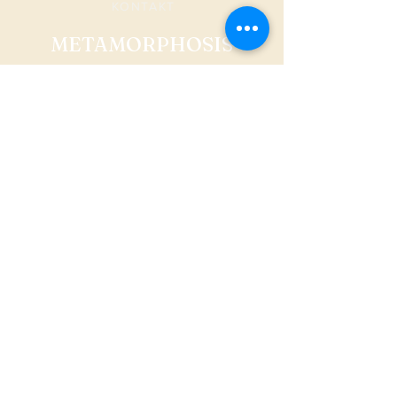
KONTAKT
METAMORPHOSIS
AGB
Versand & Rückgabe
Datenschutz
FAQ
Impressum
© 2024 metamorphosisonline Erstellt durch
mariola
streim - design