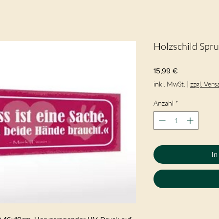
Holzschild Spru
Preis
15,99 €
inkl. MwSt.
|
zzgl. Ver
Anzahl
*
In