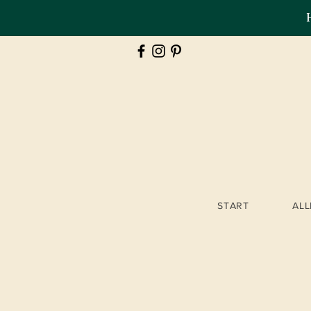
START
AL