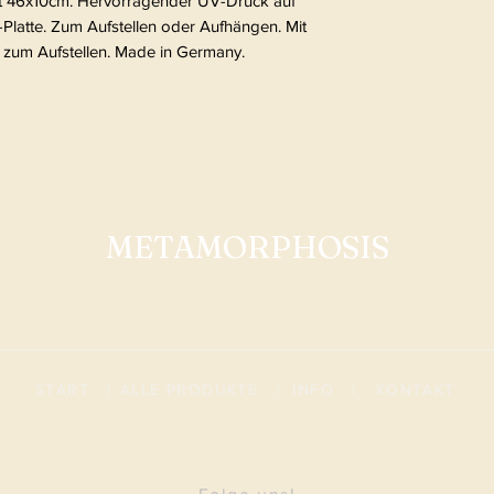
t 46x10cm. Hervorragender UV-Druck auf
-Platte. Zum Aufstellen oder Aufhängen. Mit
 zum Aufstellen. Made in Germany.
METAMORPHOSIS
START
|
ALLE PRODUKTE
|
I
NFO
|
KONTAKT