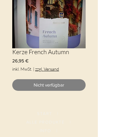
Kerze French Autumn
Preis
26,95 €
inkl. MwSt.
|
zzgl. Versand
Nicht verfügbar
START
|
ALLE PRODUKTE
|
I
NFO
|