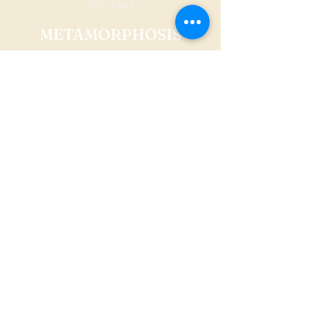
KONTAKT
METAMORPHOSIS
AGB
Versand & Rückgabe
Datenschutz
FAQ
Impressum
© 2024 metamorphosisonline Erstellt durch
mariola
streim - design