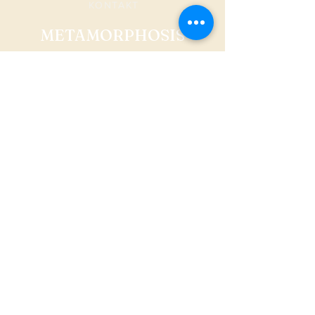
KONTAKT
METAMORPHOSIS
AGB
Versand & Rückgabe
Datenschutz
FAQ
Impressum
© 2024 metamorphosisonline Erstellt durch
mariola
streim - design