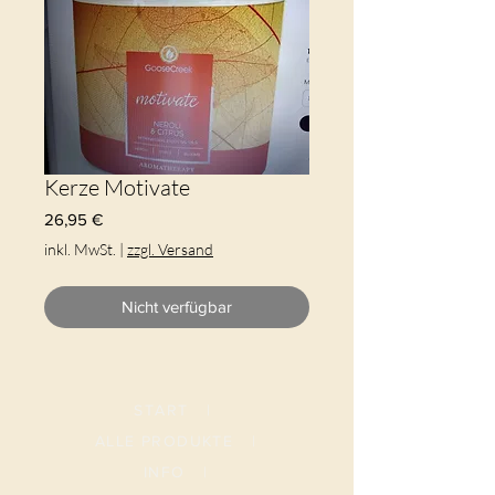
Kerze Motivate
Preis
26,95 €
inkl. MwSt.
|
zzgl. Versand
Nicht verfügbar
START
|
ALLE PRODUKTE
|
I
NFO
|