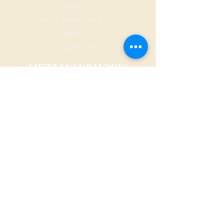
START
|
ALLE PRODUKTE
|
I
NFO
|
KONTAKT
METAMORPHOSIS
AGB
Versand & Rückgabe
Datenschutz
FAQ