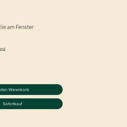
llie am Fenster
sand
 den Warenkorb
Sofortkauf