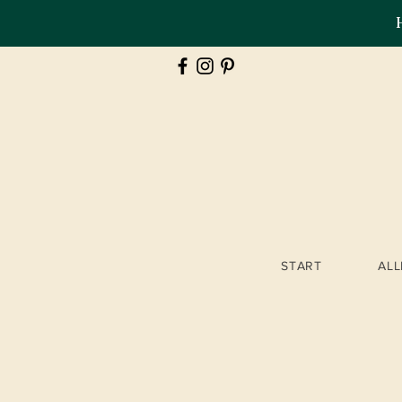
START
AL