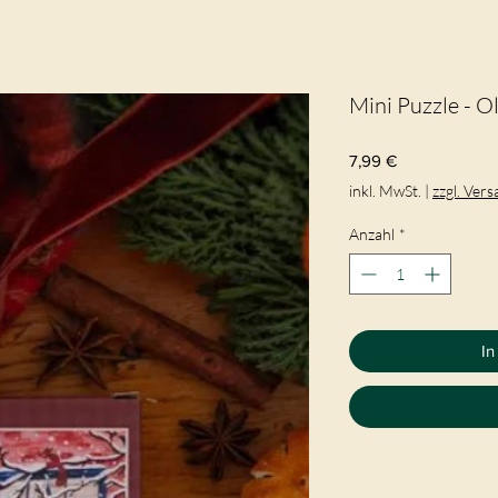
Mini Puzzle - O
Preis
7,99 €
inkl. MwSt.
|
zzgl. Ver
Anzahl
*
In