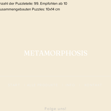
nzahl der Puzzleteile: 99. Empfohlen ab 10
usammengebauten Puzzles: 10x14 cm
METAMORPHOSIS
START
|
ALLE PRODUKTE
|
I
NFO
|
KONTAKT
Folge uns!