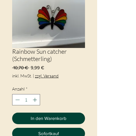
Rainbow Sun catcher
(Schmetterling)
Standardpreis
Sale-
 10,70 € 
9,99 €
Preis
inkl. MwSt.
|
zzgl. Versand
Anzahl
*
In den Warenkorb
Sofortkauf