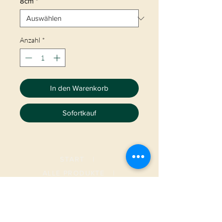
8cm
*
Anzahl
*
In den Warenkorb
Sofortkauf
START
|
ALLE PRODUKTE
|
I
NFO
|
KONTAKT