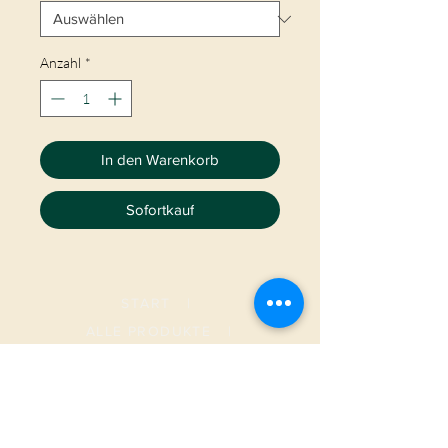
Anzahl
*
In den Warenkorb
Sofortkauf
START
|
ALLE PRODUKTE
|
I
NFO
|
KONTAKT
METAMORPHOSIS