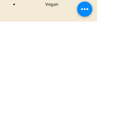
Vegan
START
|
ALLE PRODUKTE
|
I
NFO
|
KONTAKT
METAMORPHOSIS
AGB