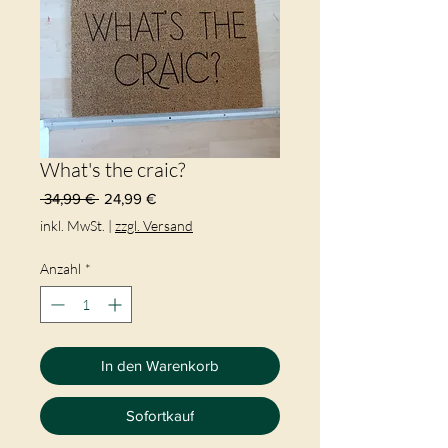
What's the craic?
Standardpreis
Sale-
 34,99 € 
24,99 €
Preis
inkl. MwSt.
|
zzgl. Versand
Anzahl
*
In den Warenkorb
Sofortkauf