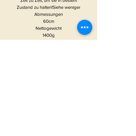
Zeit zu Zeit, um sie in bestem
Zustand zu halten!Siehe weniger
Abmessungen
60cm
Nettogewicht
1400g
Materialien
Natürliche Kokosfasern und
hochwertiger PVC-Träger
Handgefertigt
Vegan
Hergestellt in Vereinigtes
Königreich
START
|
ALLE PRODUKTE
|
I
NFO
|
KONTAKT